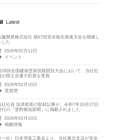
Latest
佐藤興業株式会社 第67回安全衛生推進大会を開催し
ました
2026年02月12日
イベント
第28回全国建築塗装技能競技大会において、当社社
員が国土交通大臣賞を受賞
2026年02月10日
受賞歴
当社社員 浅津星亜の取材記事が、令和7年10月27日
発行の『塗料報知新聞』に掲載されました
2026年02月10日
掲載情報
（一社）日本塗装工業会より、当社東北支店が安全