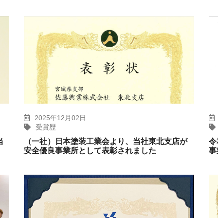
2025年12月02日
受賞歴
当
（一社）日本塗装工業会より、当社東北支店が
令
安全優良事業所として表彰されました
事