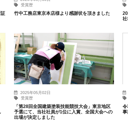
受賞歴
所証
竹中工務店東京本店様より感謝状を頂きました
2
社
2025年05月02日
受賞歴
「第28回全国建築塗装技能競技大会」東京地区
令
し
予選にて、当社社員が1位に入賞、全国大会への
事
出場が決定しました