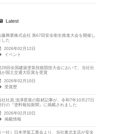
Latest
佐藤興業株式会社 第67回安全衛生推進大会を開催し
ました
2026年02月12日
イベント
第28回全国建築塗装技能競技大会において、当社社
員が国土交通大臣賞を受賞
2026年02月10日
受賞歴
当社社員 浅津星亜の取材記事が、令和7年10月27日
発行の『塗料報知新聞』に掲載されました
2026年02月10日
掲載情報
（一社）日本塗装工業会より、当社東北支店が安全