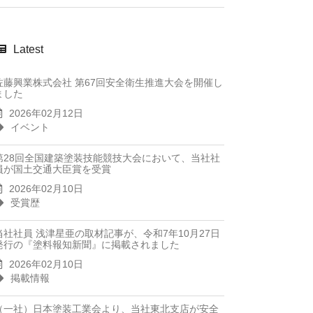
Latest
佐藤興業株式会社 第67回安全衛生推進大会を開催し
ました
2026年02月12日
イベント
第28回全国建築塗装技能競技大会において、当社社
員が国土交通大臣賞を受賞
2026年02月10日
受賞歴
当社社員 浅津星亜の取材記事が、令和7年10月27日
発行の『塗料報知新聞』に掲載されました
2026年02月10日
掲載情報
（一社）日本塗装工業会より、当社東北支店が安全