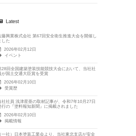
Latest
佐藤興業株式会社 第67回安全衛生推進大会を開催し
ました
2026年02月12日
イベント
第28回全国建築塗装技能競技大会において、当社社
員が国土交通大臣賞を受賞
2026年02月10日
受賞歴
当社社員 浅津星亜の取材記事が、令和7年10月27日
発行の『塗料報知新聞』に掲載されました
2026年02月10日
掲載情報
（一社）日本塗装工業会より、当社東北支店が安全