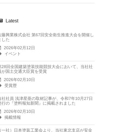
Latest
佐藤興業株式会社 第67回安全衛生推進大会を開催し
ました
2026年02月12日
イベント
第28回全国建築塗装技能競技大会において、当社社
員が国土交通大臣賞を受賞
2026年02月10日
受賞歴
当社社員 浅津星亜の取材記事が、令和7年10月27日
発行の『塗料報知新聞』に掲載されました
2026年02月10日
掲載情報
（一社）日本塗装工業会より、当社東北支店が安全