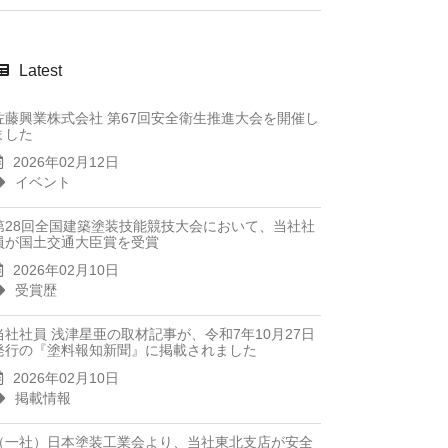
Latest
佐藤興業株式会社 第67回安全衛生推進大会を開催し
ました
2026年02月12日
イベント
第28回全国建築塗装技能競技大会において、当社社
員が国土交通大臣賞を受賞
2026年02月10日
受賞歴
当社社員 浅津星亜の取材記事が、令和7年10月27日
発行の『塗料報知新聞』に掲載されました
2026年02月10日
掲載情報
（一社）日本塗装工業会より、当社東北支店が安全