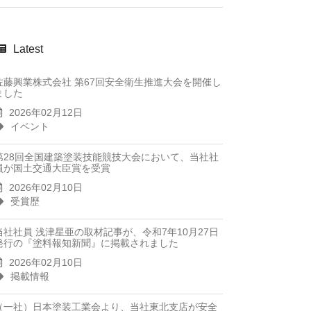
Latest
佐藤興業株式会社 第67回安全衛生推進大会を開催し
ました
2026年02月12日
イベント
第28回全国建築塗装技能競技大会において、当社社
員が国土交通大臣賞を受賞
2026年02月10日
受賞歴
当社社員 浅津星亜の取材記事が、令和7年10月27日
発行の『塗料報知新聞』に掲載されました
2026年02月10日
掲載情報
（一社）日本塗装工業会より、当社東北支店が安全