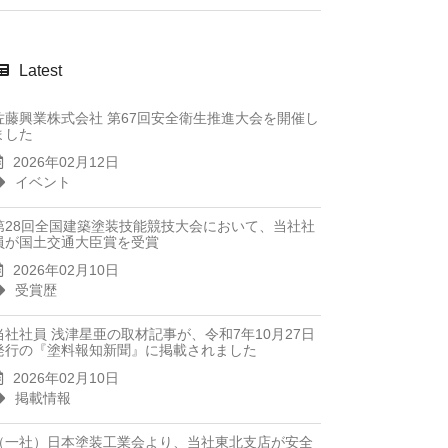
Latest
佐藤興業株式会社 第67回安全衛生推進大会を開催し
ました
2026年02月12日
イベント
第28回全国建築塗装技能競技大会において、当社社
員が国土交通大臣賞を受賞
2026年02月10日
受賞歴
当社社員 浅津星亜の取材記事が、令和7年10月27日
発行の『塗料報知新聞』に掲載されました
2026年02月10日
掲載情報
（一社）日本塗装工業会より、当社東北支店が安全