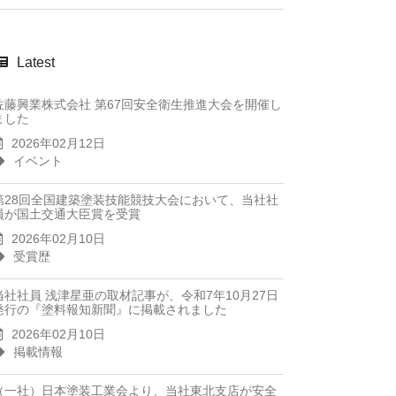
Latest
佐藤興業株式会社 第67回安全衛生推進大会を開催し
ました
2026年02月12日
イベント
第28回全国建築塗装技能競技大会において、当社社
員が国土交通大臣賞を受賞
2026年02月10日
受賞歴
当社社員 浅津星亜の取材記事が、令和7年10月27日
発行の『塗料報知新聞』に掲載されました
2026年02月10日
掲載情報
（一社）日本塗装工業会より、当社東北支店が安全