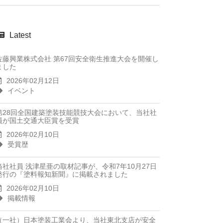
Latest
佐藤興業株式会社 第67回安全衛生推進大会を開催し
ました
2026年02月12日
イベント
第28回全国建築塗装技能競技大会において、当社社
員が国土交通大臣賞を受賞
2026年02月10日
受賞歴
当社社員 浅津星亜の取材記事が、令和7年10月27日
発行の『塗料報知新聞』に掲載されました
2026年02月10日
掲載情報
（一社）日本塗装工業会より、当社東北支店が安全