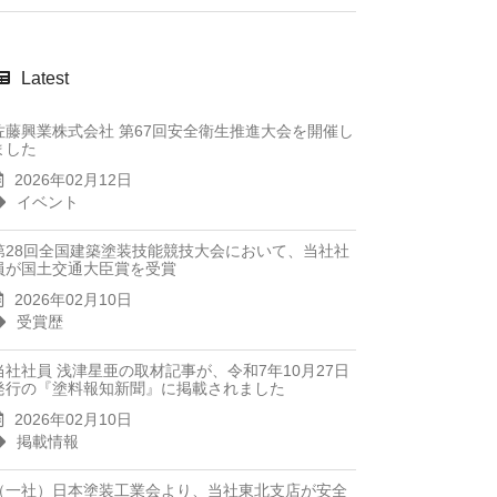
Latest
佐藤興業株式会社 第67回安全衛生推進大会を開催し
ました
2026年02月12日
イベント
第28回全国建築塗装技能競技大会において、当社社
員が国土交通大臣賞を受賞
2026年02月10日
受賞歴
当社社員 浅津星亜の取材記事が、令和7年10月27日
発行の『塗料報知新聞』に掲載されました
2026年02月10日
掲載情報
（一社）日本塗装工業会より、当社東北支店が安全