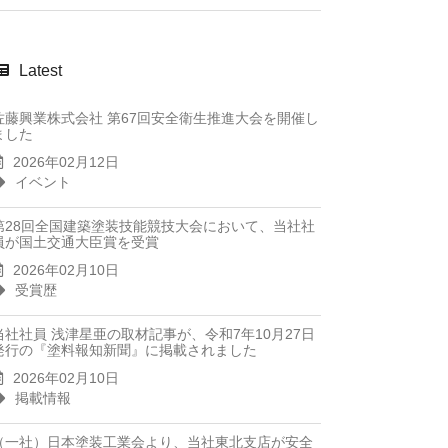
Latest
佐藤興業株式会社 第67回安全衛生推進大会を開催し
ました
2026年02月12日
イベント
第28回全国建築塗装技能競技大会において、当社社
員が国土交通大臣賞を受賞
2026年02月10日
受賞歴
当社社員 浅津星亜の取材記事が、令和7年10月27日
発行の『塗料報知新聞』に掲載されました
2026年02月10日
掲載情報
（一社）日本塗装工業会より、当社東北支店が安全