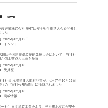
Latest
佐藤興業株式会社 第67回安全衛生推進大会を開催し
ました
2026年02月12日
イベント
第28回全国建築塗装技能競技大会において、当社社
員が国土交通大臣賞を受賞
2026年02月10日
受賞歴
当社社員 浅津星亜の取材記事が、令和7年10月27日
発行の『塗料報知新聞』に掲載されました
2026年02月10日
掲載情報
（一社）日本塗装工業会より、当社東北支店が安全